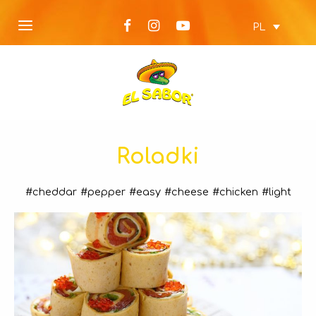
PL
Roladki
#cheddar
#pepper
#easy
#cheese
#chicken
#light