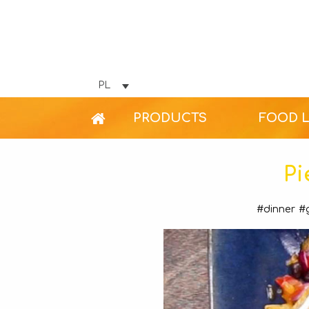
PL
PRODUCTS
FOOD 
Pi
#dinner
#