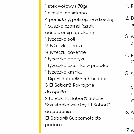
R
1 stek wołowy (170g)
1 cebula, posiekana
D
4 pomidory, pokrojone w kostkę
k
1 puszka czarnej fasoli,
odsączonej i opłukanej
W
1 łyżeczka soli
3
½ łyżeczki pieprzu
½ łyżeczki cayenne
P
1 łyżeczka papryki
O
1 łyżeczka czosnku w proszku
1 łyżeczka kminku
S
1 Dip El Sabor® Ser Cheddar
n
3 El Sabor® Pokrojone
p
Jalapeño
p
2 torebki El Sabor® Solone
w
Sos słodko-kwaśny El Sabor®
do podania
W
El Sabor® Guacamole do
m
podania
W