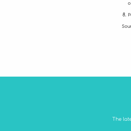
o
P
Sou
The lat