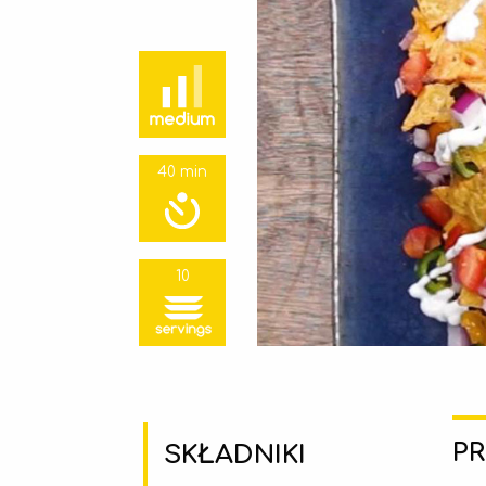
40 min
10
PR
SKŁADNIKI