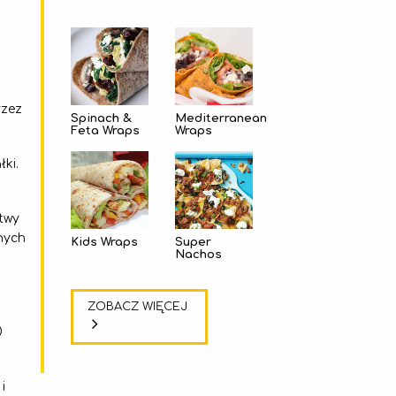
rzez
Spinach &
Mediterranean
Feta Wraps
Wraps
ki.
twy
nych
Kids Wraps
Super
Nachos
ZOBACZ WIĘCEJ
0
i