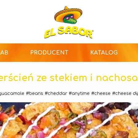
LAB
PRODUCENT
KATALOG
erścień ze stekiem i nachos
guacamole
#beans
#cheddar
#anytime
#cheese
#cheese di