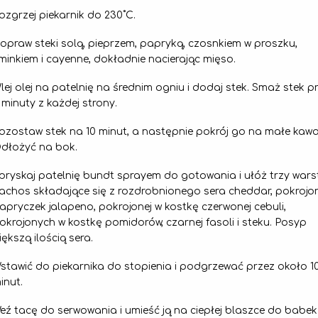
ozgrzej piekarnik do 230˚C.
opraw steki solą, pieprzem, papryką, czosnkiem w proszku,
minkiem i cayenne, dokładnie nacierając mięso.
lej olej na patelnię na średnim ogniu i dodaj stek. Smaż stek p
 minuty z każdej strony.
ozostaw stek na 10 minut, a następnie pokrój go na małe kawał
dłożyć na bok.
pryskaj patelnię bundt sprayem do gotowania i ułóż trzy wars
achos składające się z rozdrobnionego sera cheddar, pokrojo
apryczek jalapeno, pokrojonej w kostkę czerwonej cebuli,
okrojonych w kostkę pomidorów, czarnej fasoli i steku. Posyp
iększą ilością sera.
stawić do piekarnika do stopienia i podgrzewać przez około 1
inut.
eź tacę do serwowania i umieść ją na ciepłej blaszce do babek 