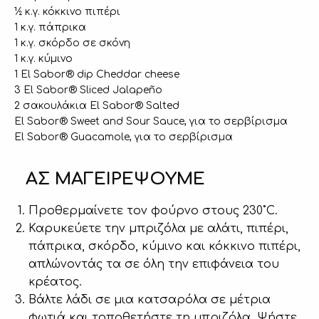
½ κ.γ. κόκκινο πιπέρι
1 κ.γ. πάπρικα
1 κ.γ. σκόρδο σε σκόνη
1 κ.γ. κύμινο
1 El Sabor® dip Cheddar cheese
3 El Sabor® Sliced Jalapeño
2 σακουλάκια El Sabor® Salted
El Sabor® Sweet and Sour Sauce, για το σερβίρισμα
El Sabor® Guacamole, για το σερβίρισμα
ΑΣ ΜΑΓΕΙΡΕΨΟΥΜΕ
Προθερμαίνετε τον φούρνο στους 230˚C.
Καρυκεύετε την μπριζόλα με αλάτι, πιπέρι,
πάπρικα, σκόρδο, κύμινο και κόκκινο πιπέρι,
απλώνοντάς τα σε όλη την επιφάνεια του
κρέατος.
Βάλτε λάδι σε μια κατσαρόλα σε μέτρια
φωτιά και τοποθετήστε τη μπριζόλα. Ψήστε