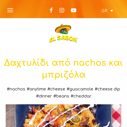
GR
Δαχτυλίδι από nachos και
μπριζόλα
#nachos
#anytime
#cheese
#guacamole
#cheese dip
#dinner
#beans
#cheddar