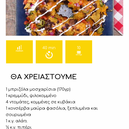
40 min
10
ΘΑ ΧΡΕΙΑΣΤΟΥΜΕ
1 μπριζόλα μοσχαρίσια (170γρ)
1 κρεμμύδι, ψιλοκομμένο
4 ντομάτες, κομμένες σε κυβάκια
1 κονσέρβα μαύρα φασόλια, ξεπλυμένα και
σουρωμένα
1 κ.γ. αλάτι
½ κ.γ. πιπέρι