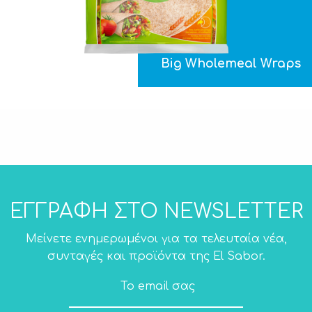
Big Wholemeal Wraps
ΕΓΓΡΑΦΗ ΣΤΟ NEWSLETTER
Μείνετε ενημερωμένοι για τα τελευταία νέα,
συνταγές και προϊόντα της El Sabor.