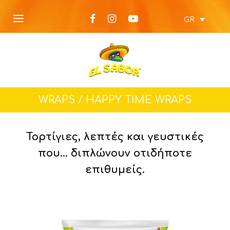
GR
WRAPS /
HAPPY TIME WRAPS
Τορτίγιες, λεπτές και γευστικές
που… διπλώνουν οτιδήποτε
επιθυμείς.