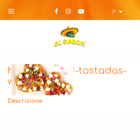
IT
heart-shaped-tostadas-
web
Descrizione