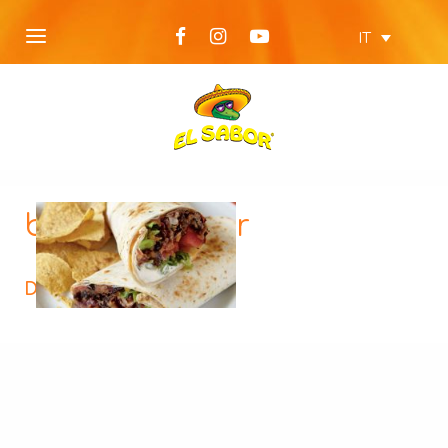
IT
burritos-cover
Descrizione