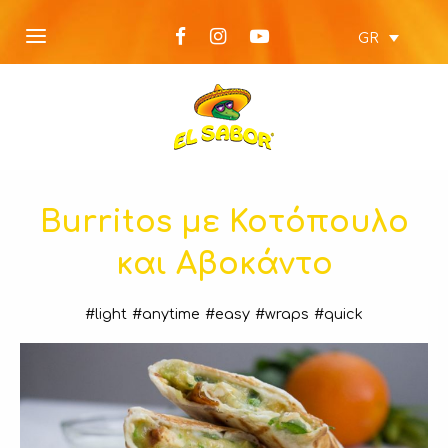
GR
Burritos με Κοτόπουλο
και Αβοκάντο
#light
#anytime
#easy
#wraps
#quick