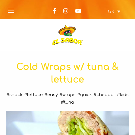
GR
Cold Wraps w/ tuna &
lettuce
#snack
#lettuce
#easy
#wraps
#quick
#cheddar
#kids
#tuna