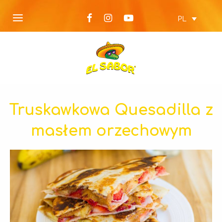
PL
Truskawkowa Quesadilla z
masłem orzechowym