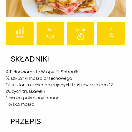
860
10 min
2
SKŁADNIKI
4 Pełnoziarniste Wrapy El Sabor®
¾ szklanki masła orzechowego
1⅓ szklanki cienko pokrojonych truskawek (około 12
dużych truskawek)
1 cienko pokrojony banan
1 łyżka masła
PRZEPIS