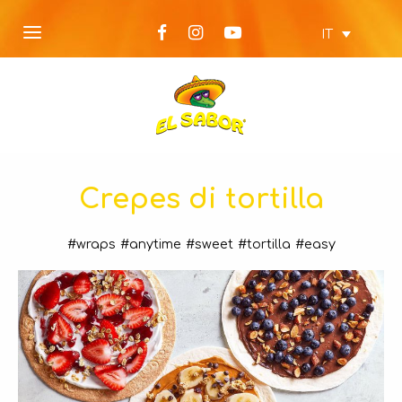
IT
Crepes di tortilla
#wraps
#anytime
#sweet
#tortilla
#easy