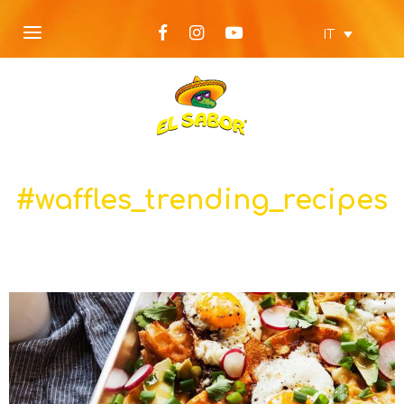
IT
#waffles_trending_recipes