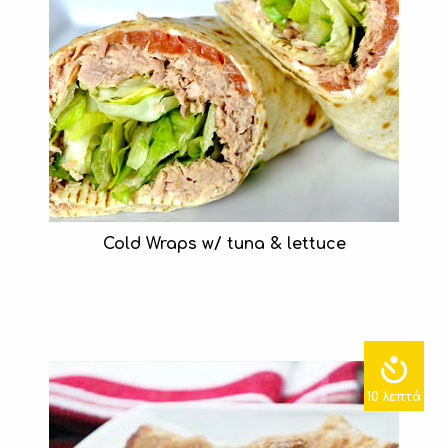
Cold Wraps w/ tuna & lettuce
10 λεπτά