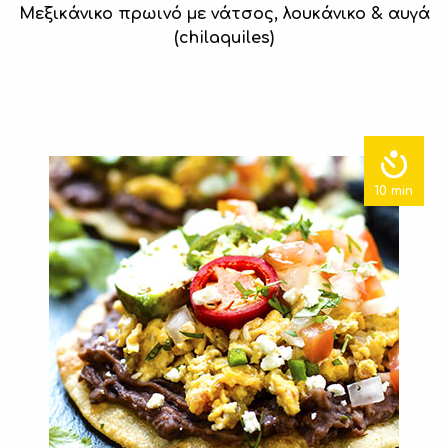
Μεξικάνικο πρωινό με νάτσος, λουκάνικο & αυγά
(chilaquiles)
10 min